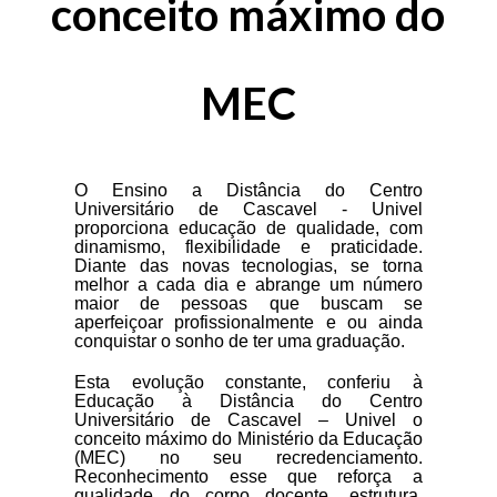
conceito máximo do
Nejus / Rejus
Webmail Univel
MEC
Infraestrutura
Renato Silva, Cidadão Honorário de Cascavel
O Ensino a Distância do Centro
Universitário de Cascavel - Univel
Responsabilidade Social
proporciona educação de qualidade, com
dinamismo, flexibilidade e praticidade.
Diante das novas tecnologias, se torna
Saiba mais
melhor a cada dia e abrange um número
maior de pessoas que buscam se
aperfeiçoar profissionalmente e ou ainda
Equipe Diretiva
conquistar o sonho de ter uma graduação.
AVA
Esta evolução constante, conferiu à
Missão, Visão, Valores e Perfil
Educação à Distância do Centro
Universitário de Cascavel – Univel o
Consulta Pública de Diplomas
conceito máximo do Ministério da Educação
(MEC) no seu recredenciamento.
Reconhecimento esse que reforça a
Biblioteca Univel
qualidade do corpo docente, estrutura,